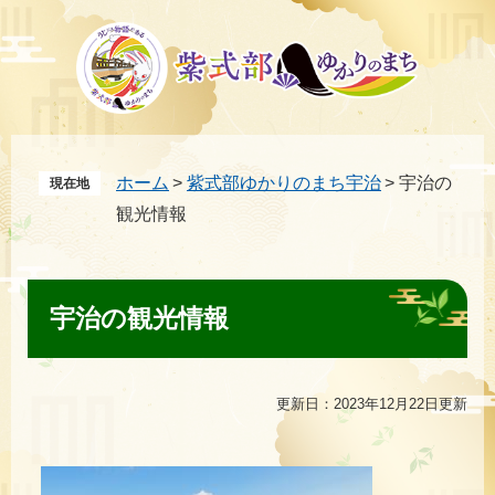
ペ
メ
ー
ニ
ジ
ュ
の
ー
先
を
頭
飛
ホーム
>
紫式部ゆかりのまち宇治
>
宇治の
現在地
で
ば
観光情報
す。
し
て
本
本
文
文
宇治の観光情報
へ
更新日：2023年12月22日更新