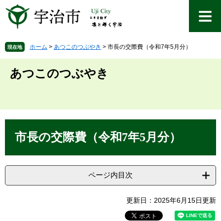
ペ
メ
ー
ニ
ジ
ュ
の
ー
先
を
ホーム
>
あつこのつぶやき
>
市長の交際費（令和7年5月分）
現在地
頭
飛
で
ば
あつこのつぶやき
す
し
。
て
本
文
へ
本
文
市長の交際費（令和7年5月分）
ページ内目次
更新日：2025年6月15日更新