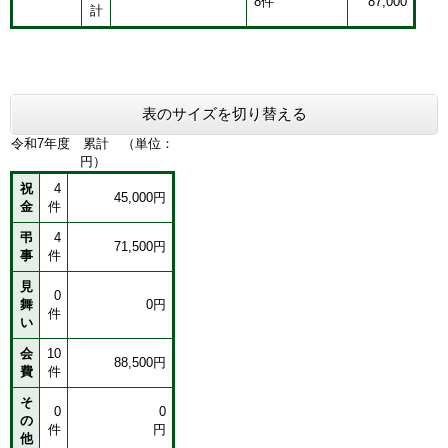
8件
87,000
計
表のサイズを切り替える
令和7年度 累計 （単位：
円）
祝
4
45,000円
金
件
弔
4
71,500円
事
件
見
0
舞
0円
件
い
会
10
88,500円
費
件
そ
0
0
の
件
円
他