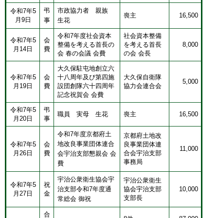
弔
市政協力者 親族
令和7年5
喪主
16,500
月9日
事
生花
令和7年度社会資本
社会資本整備
令和7年5
会
整備を考える首長の
を考える首長
8,000
月14日
費
会 春の会議 会費
の会 会長
大久保駐屯地創立六
令和7年5
会
十八周年及び第四施
大久保自衛隊
5,000
月19日
費
設団創隊六十四周年
協力会連合会
記念祝賀会 会費
令和7年5
弔
職員 実母 生花
喪主
16,500
月20日
事
令和7年度京都府土
京都府土地改
地改良事業団体連合
令和7年5
会
良事業団体連
11,000
月26日
費
合会宇治支部
会宇治支部懇親会 会
事務局
費
宇治公衆衛生協会宇
宇治公衆衛生
令和7年5
祝
治支部令和7年度通
協会宇治支部
10,000
月27日
金
支部長
常総会 御祝
合