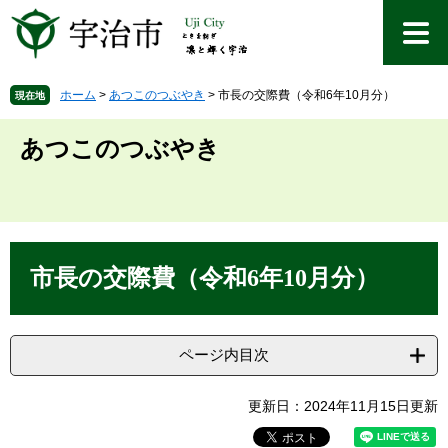
ペ
メ
ー
ニ
ジ
ュ
の
ー
先
を
ホーム
>
あつこのつぶやき
>
市長の交際費（令和6年10月分）
現在地
頭
飛
で
ば
あつこのつぶやき
す
し
。
て
本
文
へ
本
文
市長の交際費（令和6年10月分）
ページ内目次
更新日：2024年11月15日更新