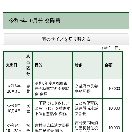
令和6年10月分 交際費
表のサイズを切り替える
（単位：円）
支
出
支出日
目的
対象
金額
区
分
​令和6年度京都府市
令和6年
会
​​京都府市長会
長会秋季定例会懇談
10,000
10月3日
費
事務局長
会 会費
「子育てにやさしい
​​こども保育政
​令和6年
​祝
まち うじ」を推進す
治連盟 京都府
10,000
10月4日
金
る保育懇話会 御祝
支部長
​​吉村安広氏消
​令和6年
​祝
吉村安広氏消防団長
防団長就任祝
10,000
10月27日
金
就任祝賀会 御祝