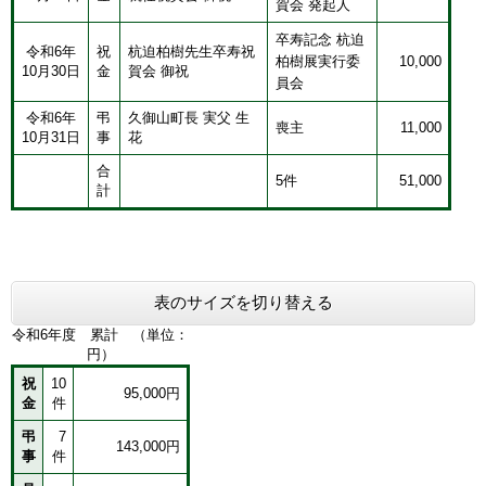
賀会 発起人
​​卒寿記念 杭迫
令和6年
​祝
​杭迫柏樹先生卒寿祝
柏樹展実行委
10,000
10月30日
金
賀会 御祝
員会
令和6年
弔
久御山町長 実父 生
喪主
11,000
10月31日
事
花
合
5件
51,000
計
表のサイズを切り替える
令和6年度 累計 （単位：
円）
祝
10
95,000円
金
件
弔
7
143,000円
事
件