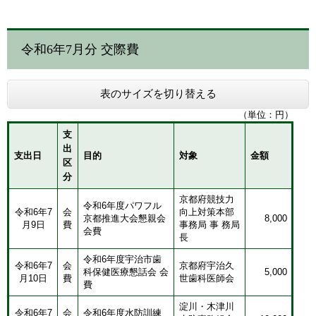
令和6年7月分 交際費
表のサイズを切り替える
（単位：円）
支
出
支出日
目的
対象
金額
区
分
​​京都府競技力
​令和6年度パワフル
令和6年7
会
向上対策本部
京都推進大会懇親会
8,000
月9日
費
事務局 事 務局
会費
長
​令和6年度宇治市歯
令和6年7
会
​京都府宇治久
科保健医療懇話会 会
​5,000
月10日
費
世歯科医師会
費
淀川・木津川
令和6年7
会
令和6年度水防訓練