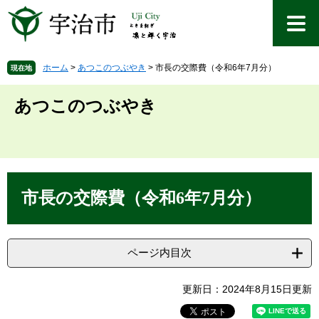
ペ
メ
ー
ニ
ジ
ュ
の
ー
先
を
ホーム
>
あつこのつぶやき
>
市長の交際費（令和6年7月分）
現在地
頭
飛
で
ば
あつこのつぶやき
す
し
。
て
本
文
へ
本
文
市長の交際費（令和6年7月分）
ページ内目次
更新日：2024年8月15日更新