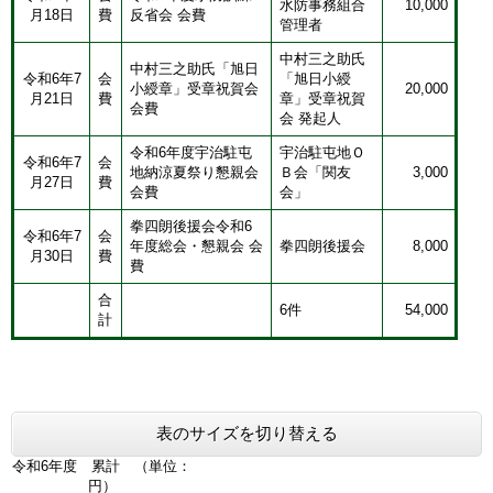
水防事務組合
10,000
月18日
費
反省会 会費
管理者
​中村三之助氏
中村三之助氏「旭日
令和6年7
​会
「旭日小綬
小綬章」受章祝賀会
20,000
月21日
費
章」受章祝賀
会費
会 発起人
令和6年度宇治駐屯
宇治駐屯地Ｏ
令和6年7
会
地納涼夏祭り懇親会
Ｂ会「関友
3,000
月27日
費
会費
会」
拳四朗後援会令和6
令和6年7
会
年度総会・懇親会 会
拳四朗後援会
8,000
月30日
費
費
合
6件
54,000
計
表のサイズを切り替える
令和6年度 累計 （単位：
円）