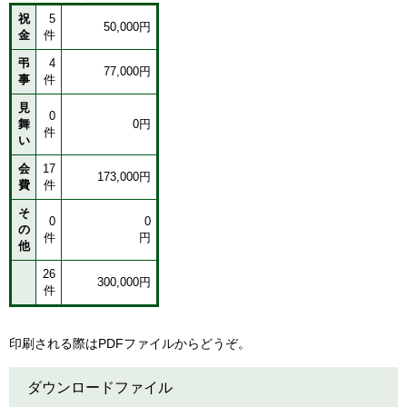
祝
5
50,000円
金
件
弔
4
77,000円
事
件
見
0
舞
0円
件
い
会
17
173,000円
費
件
そ
0
0
の
件
円
他
26
300,000円
件
印刷される際はPDFファイルからどうぞ。
ダウンロードファイル