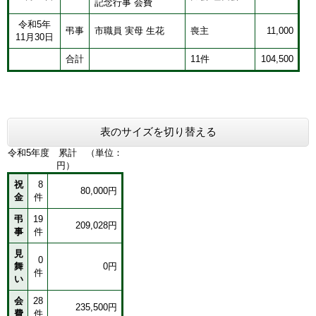
記念行事 会費
令和5年
弔事
市職員 実母 生花
喪主
11,000
11月30日
合計
11件
104,500
表のサイズを切り替える
令和5年度 累計 （単位：
円）
祝
8
80,000円
金
件
弔
19
209,028円
事
件
見
0
舞
0円
件
い
会
28
235,500円
費
件