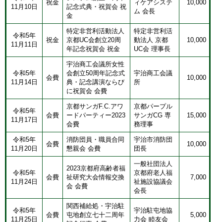
祝金
ィケアシステ
10,000
11月10日
記念式典・祝賀会 祝
ム 会長
金
特定非営利活動法人
特定非営利活
令和5年
祝金
京都UC会創立20周
動法人 京都
10,000
11月11日
年記念祝賀会 祝金
UC会 理事長
宇治商工会議所女性
令和5年
会創立50周年記念式
宇治商工会議
会費
10,000
11月14日
典・記念講演ならび
所
に祝賀会 会費
京都サンガF.C.アワ
京都パープル
令和5年
会費
ードパーティー2023
サンガCG 専
15,000
11月17日
会費
務理事
令和5年
消防団員・職員合同
宇治市消防団
会費
10,000
11月20日
懇親会 会費
団長
一般社団法人
2023京都府高齢者福
令和5年
京都府老人福
会費
祉研究大会情報交換
7,000
11月24日
祉施設協議会
会 会費
会長
関西補給処・宇治駐
令和5年
宇治駐屯地協
会費
屯地創立七十二周年
5,000
11月25日
力会 睦友会