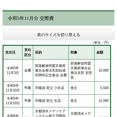
令和5年11月分 交際費
表のサイズを切り替える
（単位：円）
支出
支出日
目的
対象
金額
区分
​部落解放同盟
​部落解放同盟京都府
令和5年
京都府連合会
会費
連合会善法支部結成
​10,000
11月3日
善法支部 支部
50周年記念集会 会費
長
​令和5年
弔事
​市職員 実父 小生花
​喪主
5,500
11月10日
令和5年
弔事
市職員 実父 生花
喪主
11,000
11月10日
京都清水メディケア
京都清水メデ
令和5年
システム創立70周年