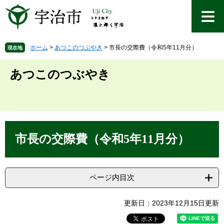
ペ
メ
ー
ニ
ジ
ュ
の
ー
先
を
ホーム
>
あつこのつぶやき
>
市長の交際費（令和5年11月分）
現在地
頭
飛
で
ば
あつこのつぶやき
す
し
。
て
本
文
へ
本
文
市長の交際費（令和5年11月分）
ページ内目次
更新日：2023年12月15日更新