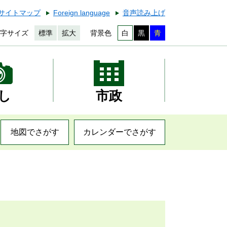
サイトマップ
Foreign language
音声読み上げ
字サイズ
標準
拡大
背景色
白
黒
青
し
市政
地図でさがす
カレンダーでさがす