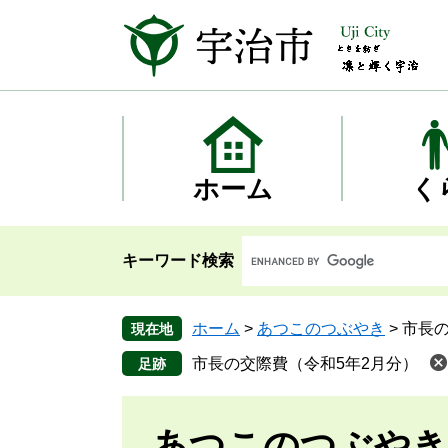
ペ
メ
ー
ニ
ジ
ュ
の
ー
先
を
頭
飛
で
ば
す
し
ホーム
く
。
て
本
文
キーワード検索
へ
ホーム
>
あつこのつぶやき
>
市長の
現在地
市長の交際費（令和5年2月分）
あつこのつぶやき