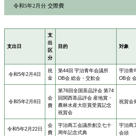
令和5年2月分 交際費
支
出
支出日
目的
対象
区
分
祝
第44回 宇治青年会議所
宇治青
令和5年2月4日
金
OB会 総会・交歓会
OB会 
第76回全国茶品評会 第74
会
回関西茶品評会 産地賞・
令和5年2月8日
祝賀会
農林水産大臣賞受賞記念
費
祝賀会
会
宇治商工会議所創立七十
宇治商
令和5年2月22日
費
周年記念式典
会頭