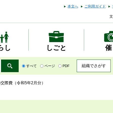
本文へ
ご利用ガイド
文
らし
しごと
催
組織でさがす
すべて
ページ
PDF
交際費（令和5年2月分）