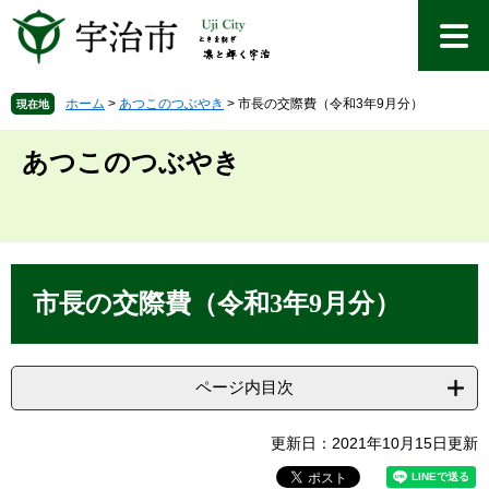
ペ
メ
ー
ニ
ジ
ュ
の
ー
先
を
ホーム
>
あつこのつぶやき
>
市長の交際費（令和3年9月分）
現在地
頭
飛
で
ば
あつこのつぶやき
す
し
。
て
本
文
へ
本
文
市長の交際費（令和3年9月分）
ページ内目次
更新日：2021年10月15日更新