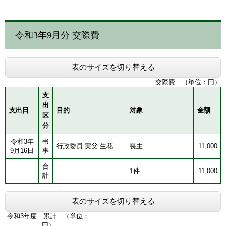
令和3年9月分 交際費
表のサイズを切り替える
交際費 （単位：円）
支
出
支出日
目的
対象
金額
区
分
令和3年
弔
行政委員 実父 生花
喪主
11,000
9月16日
事
合
1件
11,000
計
表のサイズを切り替える
令和3年度 累計 （単位：
円）