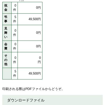
祝
0
0円
金
件
弔
5
49,500円
事
件
見
0
舞
0円
件
い
会
0
0円
費
件
そ
0
0
の
件
円
他
5
49,500円
件
印刷される際はPDFファイルからどうぞ。
ダウンロードファイル