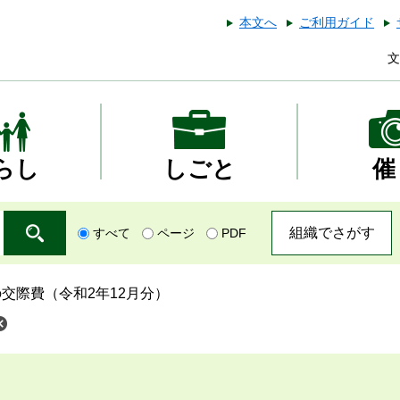
本文へ
ご利用ガイド
文
らし
しごと
催
組織でさがす
すべて
ページ
PDF
交際費（令和2年12月分）