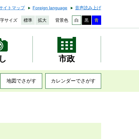
サイトマップ
Foreign language
音声読み上げ
字サイズ
標準
拡大
背景色
白
黒
青
し
市政
地図でさがす
カレンダーでさがす