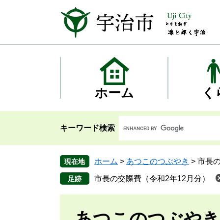
ペ
メ
ー
ニ
ジ
ュ
の
ー
先
を
頭
飛
で
ば
す
し
ホーム
く
。
て
本
文
キーワード検索
へ
ホーム
>
あつこのつぶやき
>
市長の
現在地
市長の交際費（令和2年12月分）
あつこのつぶやき