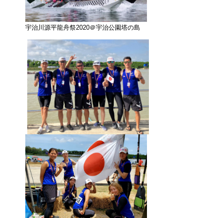
宇治川源平龍舟祭2020＠宇治公園塔の島