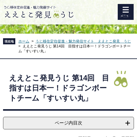
ペ
メ
このページの本文へ
ー
ニ
ジ
ュ
の
ー
先
を
頭
飛
で
ば
ホーム
>
うじ移住定住促進・魅力発信サイト ええとこ発見 うじ
現在地
>
ええとこ発見うじ 第14回 目指すは日本一！ドラゴンボートチー
す
し
ム「すいすい丸」
。
て
本
文
本
へ
文
ええとこ発見うじ 第14回 目
指すは日本一！ドラゴンボー
トチーム「すいすい丸」
ページ内目次