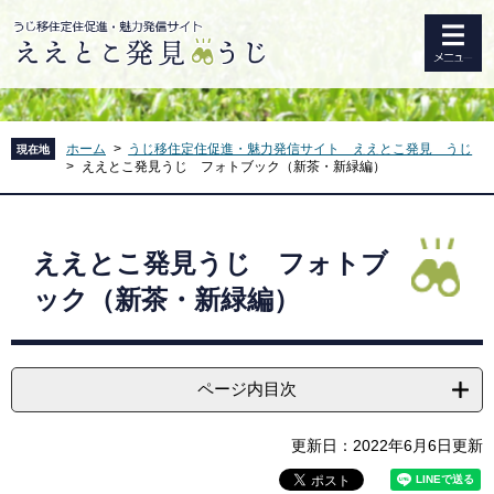
ペ
メ
このページの本文へ
ー
ニ
ジ
ュ
の
ー
先
を
頭
飛
で
ば
ホーム
>
うじ移住定住促進・魅力発信サイト ええとこ発見 うじ
現在地
>
ええとこ発見うじ フォトブック（新茶・新緑編）
す
し
。
て
本
本
文
文
ええとこ発見うじ フォトブ
へ
ック（新茶・新緑編）
ページ内目次
更新日：2022年6月6日更新