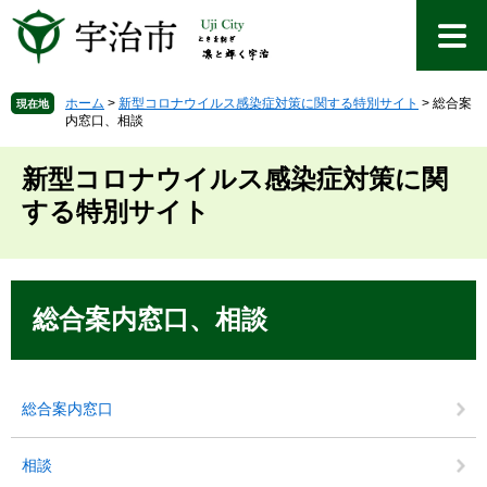
ペ
メ
ー
ニ
ジ
ュ
の
ー
先
を
ホーム
>
新型コロナウイルス感染症対策に関する特別サイト
>
総合案
現在地
内窓口、相談
頭
飛
で
ば
す
し
新型コロナウイルス感染症対策に関
。
て
する特別サイト
本
文
へ
本
文
総合案内窓口、相談
総合案内窓口
相談