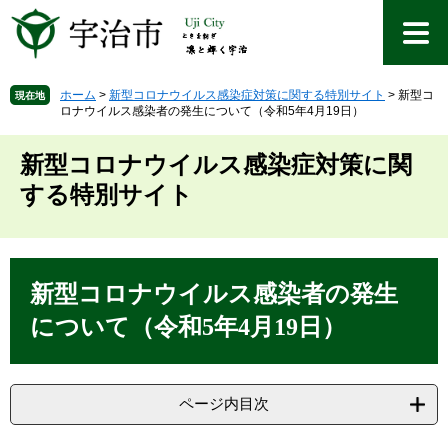
ペ
メ
ー
ニ
ジ
ュ
の
ー
先
を
ホーム
>
新型コロナウイルス感染症対策に関する特別サイト
>
新型コ
現在地
ロナウイルス感染者の発生について（令和5年4月19日）
頭
飛
で
ば
す
し
新型コロナウイルス感染症対策に関
。
て
する特別サイト
本
文
へ
本
文
新型コロナウイルス感染者の発生
について（令和5年4月19日）
ページ内目次