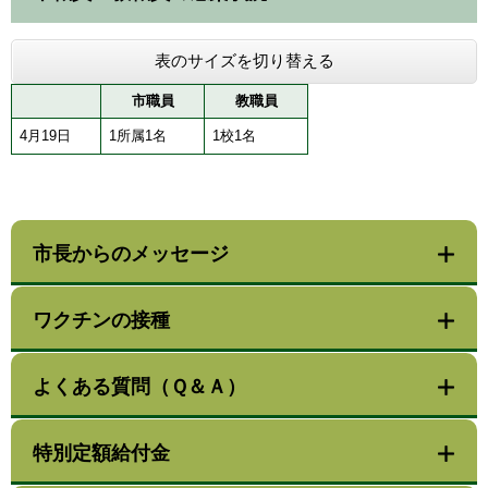
表のサイズを切り替える
市職員
教職員
4月19日
1所属1名
1校1名
市長からのメッセージ
ワクチンの接種
よくある質問（Ｑ＆Ａ）
特別定額給付金