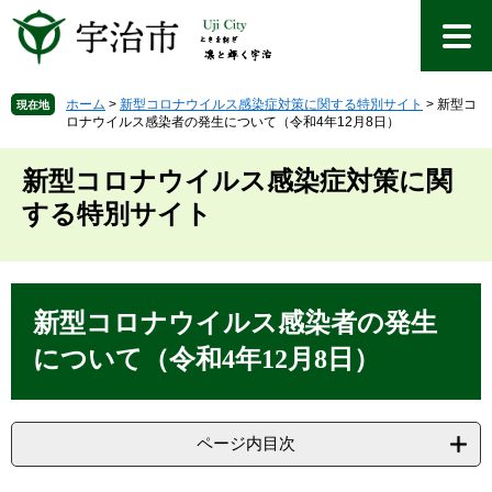
ペ
メ
ー
ニ
ジ
ュ
の
ー
先
を
ホーム
>
新型コロナウイルス感染症対策に関する特別サイト
>
新型コ
現在地
ロナウイルス感染者の発生について（令和4年12月8日）
頭
飛
で
ば
す
し
新型コロナウイルス感染症対策に関
。
て
する特別サイト
本
文
へ
本
文
新型コロナウイルス感染者の発生
について（令和4年12月8日）
ページ内目次