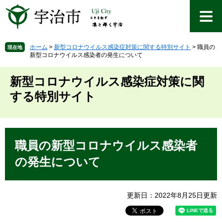
ペ
メ
ー
ニ
ジ
ュ
の
ー
先
を
ホーム
>
新型コロナウイルス感染症対策に関する特別サイト
>
職員の
現在地
新型コロナウイルス感染者の発生について
頭
飛
で
ば
す
し
新型コロナウイルス感染症対策に関
。
て
する特別サイト
本
文
へ
本
文
職員の新型コロナウイルス感染者
の発生について
更新日：2022年8月25日更新