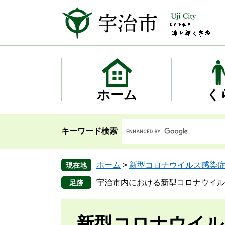
ペ
メ
ー
ニ
ジ
ュ
の
ー
先
を
頭
飛
で
ば
す
し
ホーム
く
。
て
本
文
キーワード検索
へ
ホーム
>
新型コロナウイルス感染
現在地
宇治市内における新型コロナウイル
新型コロナウイル