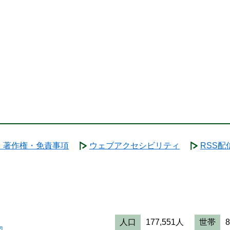
・著作権・免責事項
ウェブアクセシビリティ
RSS配
人口
177,551人
世帯
図