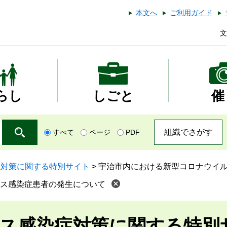
本文へ
ご利用ガイド
文
らし
しごと
催
組織でさがす
すべて
ページ
PDF
症対策に関する特別サイト
>
宇治市内における新型コロナウイ
ス感染症患者の発生について
ス感染症対策に関する特別