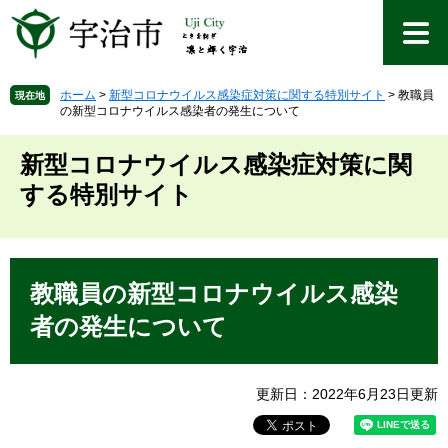
ペ
メ
ー
ニ
ジ
ュ
の
ー
先
を
ホーム
>
新型コロナウイルス感染症対策に関する特別サイト
>
教職員
現在地
の新型コロナウイルス感染者の発生について
頭
飛
で
ば
す
し
新型コロナウイルス感染症対策に関
。
て
する特別サイト
本
文
へ
本
文
教職員の新型コロナウイルス感染
者の発生について
更新日：2022年6月23日更新