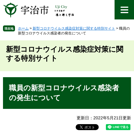
ペ
メ
ー
ニ
ジ
ュ
の
ー
先
を
ホーム
>
新型コロナウイルス感染症対策に関する特別サイト
>
職員の
現在地
新型コロナウイルス感染者の発生について
頭
飛
で
ば
す
し
新型コロナウイルス感染症対策に関
。
て
する特別サイト
本
文
へ
本
文
職員の新型コロナウイルス感染者
の発生について
更新日：2022年5月21日更新