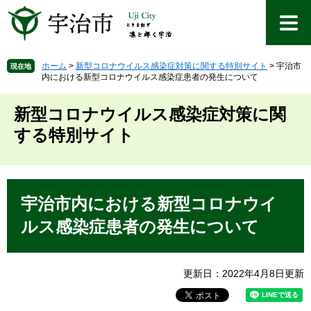
ペ
メ
ー
ニ
ジ
ュ
の
ー
先
を
ホーム
>
新型コロナウイルス感染症対策に関する特別サイト
>
宇治市
現在地
内における新型コロナウイルス感染症患者の発生について
頭
飛
で
ば
す
し
新型コロナウイルス感染症対策に関
。
て
する特別サイト
本
文
へ
本
文
宇治市内における新型コロナウイ
ルス感染症患者の発生について
更新日：2022年4月8日更新