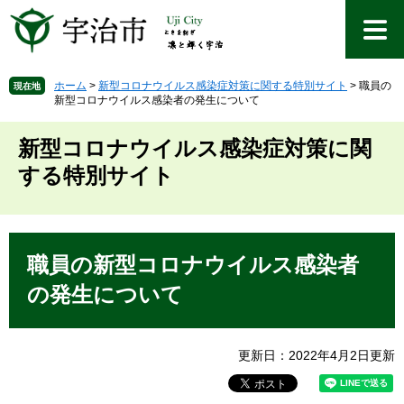
ペ
メ
ー
ニ
ジ
ュ
の
ー
先
を
ホーム
>
新型コロナウイルス感染症対策に関する特別サイト
>
職員の
現在地
新型コロナウイルス感染者の発生について
頭
飛
で
ば
す
し
新型コロナウイルス感染症対策に関
。
て
する特別サイト
本
文
へ
本
文
職員の新型コロナウイルス感染者
の発生について
更新日：2022年4月2日更新