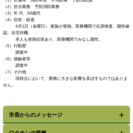
（1）所属等 消防本部 中消防署 予防消防課
（2）担当業務 予防消防業務
（3）年 代 50歳代
（4）症状・経過
4月1日（金曜日） 家族が発熱。医療機関で抗原検査、陽性確
認。自宅待機。
本人も発熱症状あり、医療機関でみなし陽性。
（5）行動歴
調査中
（6）接触者等
調査中
（7）その他
現時点において、業務に大きな影響を及ぼすものではありま
せん。
市長からのメッセージ