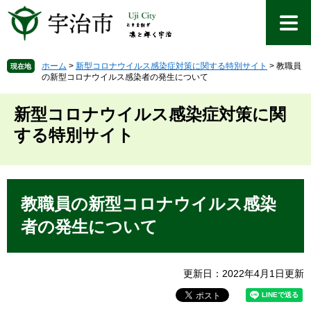
ペ
メ
ー
ニ
ジ
ュ
の
ー
先
を
ホーム
>
新型コロナウイルス感染症対策に関する特別サイト
>
教職員
現在地
の新型コロナウイルス感染者の発生について
頭
飛
で
ば
す
し
新型コロナウイルス感染症対策に関
。
て
する特別サイト
本
文
へ
本
文
教職員の新型コロナウイルス感染
者の発生について
更新日：2022年4月1日更新