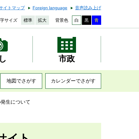
サイトマップ
Foreign language
音声読み上げ
字サイズ
標準
拡大
背景色
白
黒
青
し
市政
地図でさがす
カレンダーでさがす
の発生について
サイト