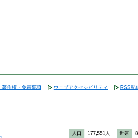
・著作権・免責事項
ウェブアクセシビリティ
RSS配
人口
177,551人
世帯
図