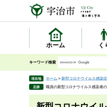
ペ
メ
ー
ニ
ジ
ュ
の
ー
先
を
頭
飛
で
ば
す
し
ホーム
く
。
て
本
文
キーワード検索
へ
ホーム
>
新型コロナウイルス感染
現在地
職員の新型コロナウイルス感染者の
新型コロナウイル