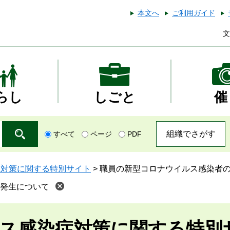
本文へ
ご利用ガイド
文
らし
しごと
催
組織でさがす
すべて
ページ
PDF
症対策に関する特別サイト
>
職員の新型コロナウイルス感染者
発生について
ス感染症対策に関する特別