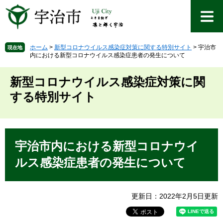
ペ
メ
ー
ニ
ジ
ュ
の
ー
先
を
ホーム
>
新型コロナウイルス感染症対策に関する特別サイト
>
宇治市
現在地
内における新型コロナウイルス感染症患者の発生について
頭
飛
で
ば
す
し
新型コロナウイルス感染症対策に関
。
て
する特別サイト
本
文
へ
本
文
宇治市内における新型コロナウイ
ルス感染症患者の発生について
更新日：2022年2月5日更新