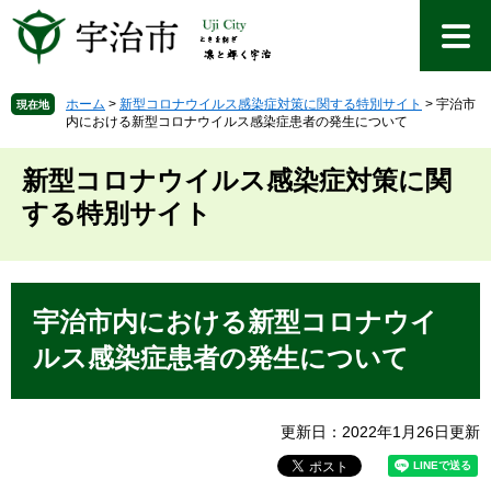
ペ
メ
ー
ニ
ジ
ュ
の
ー
先
を
ホーム
>
新型コロナウイルス感染症対策に関する特別サイト
>
宇治市
現在地
内における新型コロナウイルス感染症患者の発生について
頭
飛
で
ば
す
し
新型コロナウイルス感染症対策に関
。
て
する特別サイト
本
文
へ
本
文
宇治市内における新型コロナウイ
ルス感染症患者の発生について
更新日：2022年1月26日更新