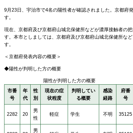
9月23日、宇治市で4名の陽性者が確認されました。京都府
す。
現在、京都府及び京都府山城北保健所などが濃厚接触者の把
す。本市としましては、京都府及び京都府山城北保健所など
す。
＜京都府発表内容の概要＞
◆陽性が判明した方の概要
陽性が判明した方の概要
市番
年
性
現在の症
判明してい
感染
府番
号
代
別
状程度
る概要
経路
号
男
2282
20
軽症
学生
不明
35125
性
男