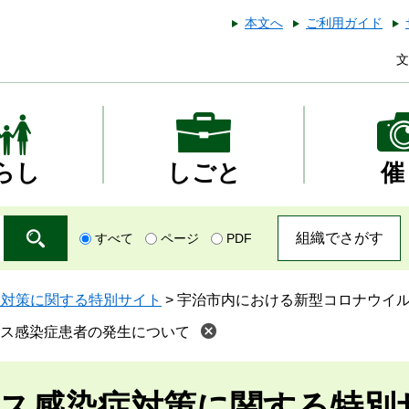
本文へ
ご利用ガイド
文
らし
しごと
催
組織でさがす
すべて
ページ
PDF
症対策に関する特別サイト
>
宇治市内における新型コロナウイ
ス感染症患者の発生について
ス感染症対策に関する特別