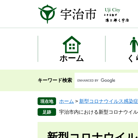
ペ
メ
ー
ニ
ジ
ュ
の
ー
先
を
頭
飛
で
ば
す
し
ホーム
く
。
て
本
文
キーワード検索
へ
ホーム
>
新型コロナウイルス感染
現在地
宇治市内における新型コロナウイル
新型コロナウイル