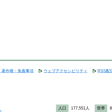
・著作権・免責事項
ウェブアクセシビリティ
RSS配
人口
177,551人
世帯
図