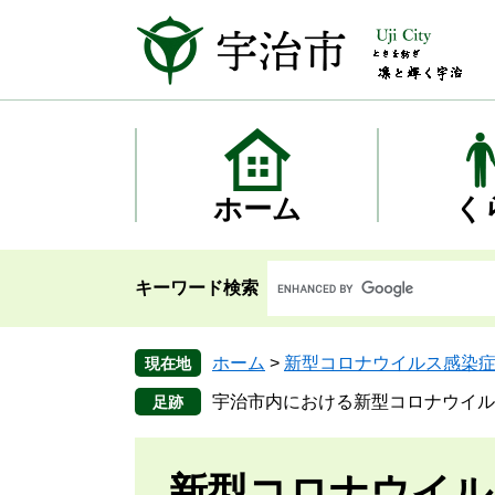
ペ
メ
ー
ニ
ジ
ュ
の
ー
先
を
頭
飛
で
ば
す
し
ホーム
く
。
て
本
文
キーワード検索
へ
ホーム
>
新型コロナウイルス感染
現在地
宇治市内における新型コロナウイル
新型コロナウイル