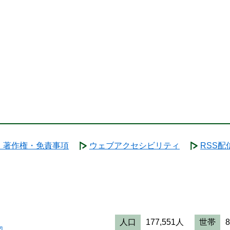
・著作権・免責事項
ウェブアクセシビリティ
RSS配
人口
177,551人
世帯
図