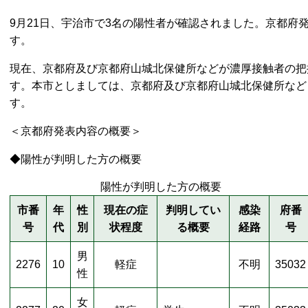
9月21日、宇治市で3名の陽性者が確認されました。京都府
す。
現在、京都府及び京都府山城北保健所などが濃厚接触者の把
す。本市としましては、京都府及び京都府山城北保健所など
す。
＜京都府発表内容の概要＞
◆陽性が判明した方の概要
陽性が判明した方の概要
市番
年
性
現在の症
判明してい
感染
府番
号
代
別
状程度
る概要
経路
号
男
2276
10
軽症
不明
35032
性
女