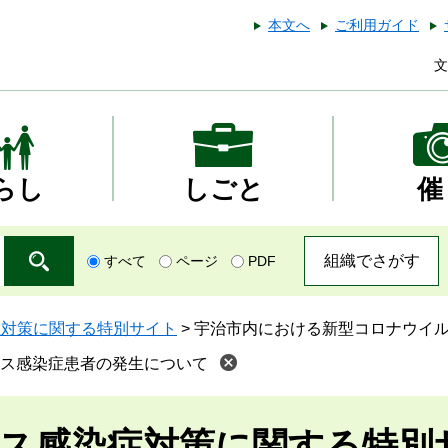
本文へ
ご利用ガイド
文
らし
しごと
催
組織でさがす
すべて
ページ
PDF
症対策に関する特別サイト
>
宇治市内における新型コロナウイ
ス感染症患者の発生について
ス感染症対策に関する特別