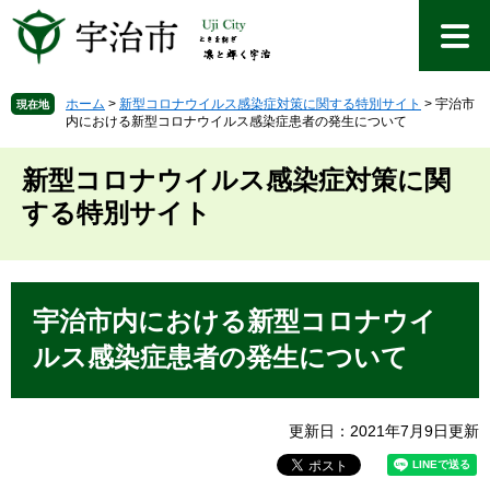
ペ
メ
ー
ニ
ジ
ュ
の
ー
先
を
ホーム
>
新型コロナウイルス感染症対策に関する特別サイト
>
宇治市
現在地
内における新型コロナウイルス感染症患者の発生について
頭
飛
で
ば
す
し
新型コロナウイルス感染症対策に関
。
て
する特別サイト
本
文
へ
本
文
宇治市内における新型コロナウイ
ルス感染症患者の発生について
更新日：2021年7月9日更新