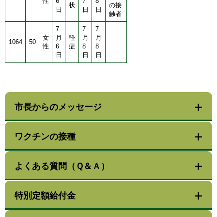
性
6
7
8
状
の接
日
日
日
触者
7
7
7
女
月
軽
月
月
1064
50
性
6
症
8
8
日
日
日
市長からのメッセージ
ワクチンの接種
よくある質問（Ｑ＆Ａ）
特別定額給付金