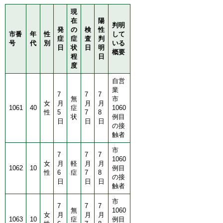
現
在
陽
判明
発
の
検
性
市番
年
性
して
症
症
査
判
号
代
別
いる
日
状
日
明
概要
程
日
度
自営
業
7
7
7
無
市
女
月
月
月
1061
40
症
1060
性
5
7
8
状
例目
日
日
日
の接
触者
市
7
7
7
1060
女
月
軽
月
月
1062
10
例目
性
6
症
7
8
の接
日
日
日
触者
市
7
7
7
無
1060
女
月
月
月
1063
10
症
例目