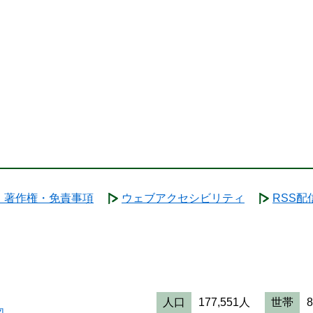
・著作権・免責事項
ウェブアクセシビリティ
RSS配
人口
177,551人
世帯
図