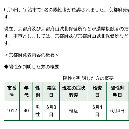
6月5日、宇治市で1名の陽性者が確認されました。京都府
す。
現在、京都府及び京都府山城北保健所などが濃厚接触者の把
す。本市としましては、京都府及び京都府山城北保健所など
す。
＜京都府発表内容の概要＞
◆陽性が判明した方の概要
陽性が判明した方の概要
市番
年
性
発症
現在の症状
検査
陽性判
号
代
別
日
程度
日
明日
男
6月3
6月4
1012
40
軽症
6月4日
性
日
日