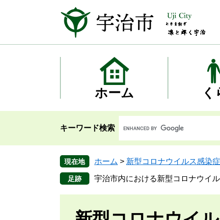
ペ
メ
ー
ニ
ジ
ュ
の
ー
先
を
頭
飛
で
ば
す
し
ホーム
く
。
て
本
文
キーワード検索
へ
ホーム
>
新型コロナウイルス感染
現在地
宇治市内における新型コロナウイル
新型コロナウイル