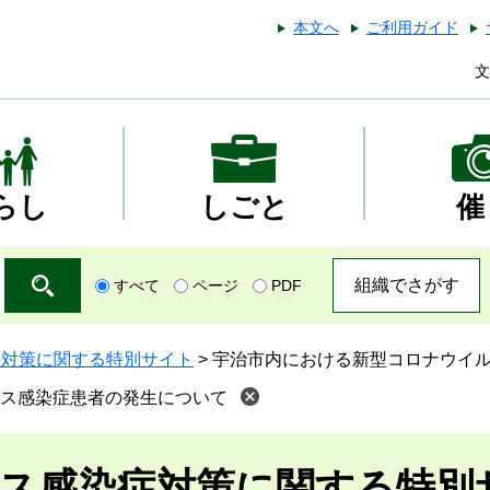
本文へ
ご利用ガイド
文
らし
しごと
催
組織でさがす
すべて
ページ
PDF
症対策に関する特別サイト
>
宇治市内における新型コロナウイ
ス感染症患者の発生について
ス感染症対策に関する特別