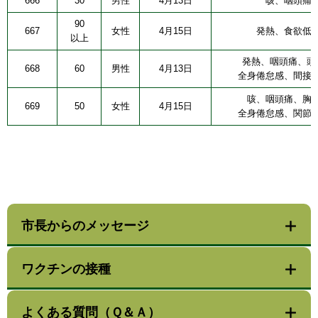
666
30
男性
4月13日
咳、咽頭痛
90
667
女性
4月15日
発熱、食欲低
以上
発熱、咽頭痛、頭
668
60
男性
4月13日
全身倦怠感、間接
咳、咽頭痛、胸
669
50
女性
4月15日
全身倦怠感、関節
市長からのメッセージ
ワクチンの接種
よくある質問（Ｑ＆Ａ）