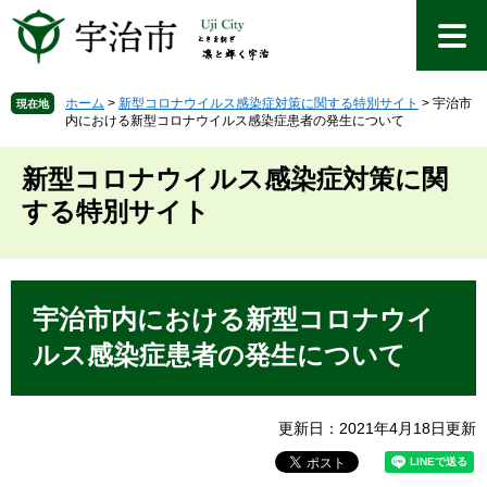
ペ
メ
ー
ニ
ジ
ュ
の
ー
先
を
ホーム
>
新型コロナウイルス感染症対策に関する特別サイト
>
宇治市
現在地
内における新型コロナウイルス感染症患者の発生について
頭
飛
で
ば
す
し
新型コロナウイルス感染症対策に関
。
て
する特別サイト
本
文
へ
本
文
宇治市内における新型コロナウイ
ルス感染症患者の発生について
更新日：2021年4月18日更新