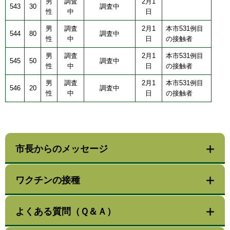
男
調査
2月1
543
30
調査中
性
中
日
男
調査
2月1
本市531例目
544
80
調査中
性
中
日
の接触者
男
調査
2月1
本市531例目
545
50
調査中
性
中
日
の接触者
男
調査
2月1
本市531例目
546
20
調査中
性
中
日
の接触者
市長からのメッセージ
ワクチンの接種
よくある質問（Ｑ＆Ａ）