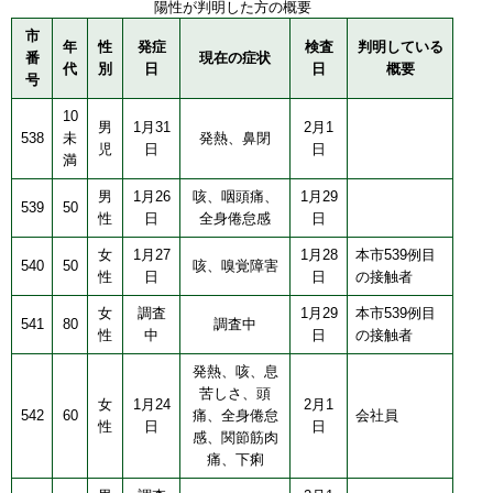
陽性が判明した方の概要
市
年
性
発症
検査
判明している
番
現在の症状
代
別
日
日
概要
号
10
男
1月31
2月1
538
未
発熱、鼻閉
児
日
日
満
男
1月26
咳、咽頭痛、
1月29
539
50
性
日
全身倦怠感
日
女
1月27
1月28
本市539例目
540
50
咳、嗅覚障害
性
日
日
の接触者
女
調査
1月29
本市539例目
541
80
調査中
性
中
日
の接触者
発熱、咳、息
苦しさ、頭
女
1月24
2月1
542
60
痛、全身倦怠
会社員
性
日
日
感、関節筋肉
痛、下痢