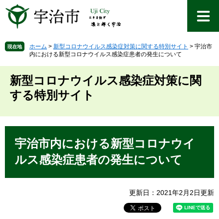
ペ
メ
ー
ニ
ジ
ュ
の
ー
先
を
ホーム
>
新型コロナウイルス感染症対策に関する特別サイト
>
宇治市
現在地
内における新型コロナウイルス感染症患者の発生について
頭
飛
で
ば
す
し
新型コロナウイルス感染症対策に関
。
て
する特別サイト
本
文
へ
本
文
宇治市内における新型コロナウイ
ルス感染症患者の発生について
更新日：2021年2月2日更新