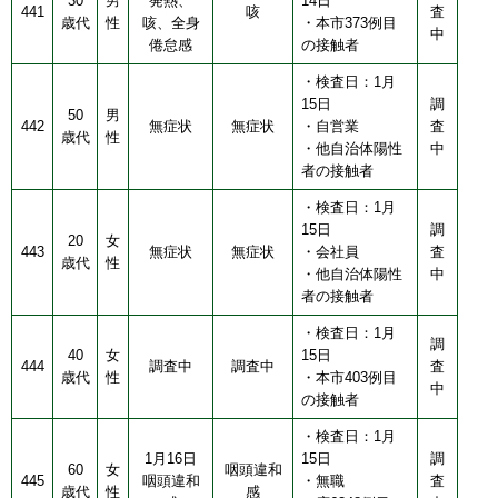
30
男
発熱、
14日
441
咳
査
歳代
性
咳、全身
・本市373例目
中
倦怠感
の接触者
・検査日：1月
15日
調
50
男
442
無症状
無症状
・自営業
査
歳代
性
・他自治体陽性
中
者の接触者
・検査日：1月
15日
調
20
女
443
無症状
無症状
・会社員
査
歳代
性
・他自治体陽性
中
者の接触者
・検査日：1月
調
40
女
15日
444
調査中
調査中
査
歳代
性
・本市403例目
中
の接触者
・検査日：1月
1月16日
15日
調
60
女
咽頭違和
445
咽頭違和
・無職
査
歳代
性
感