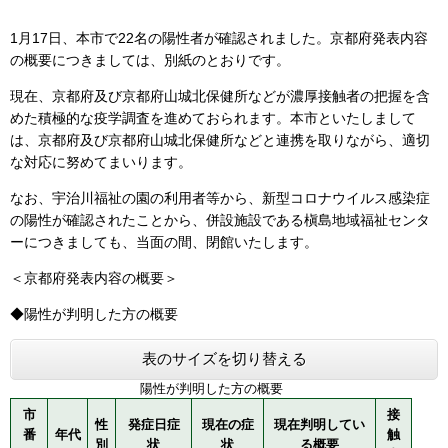
1月17日、本市で22名の陽性者が確認されました。京都府発表内容
の概要につきましては、別紙のとおりです。
現在、京都府及び京都府山城北保健所などが濃厚接触者の把握を含
めた積極的な疫学調査を進めておられます。本市といたしまして
は、京都府及び京都府山城北保健所などと連携を取りながら、適切
な対応に努めてまいります。
なお、宇治川福祉の園の利用者等から、新型コロナウイルス感染症
の陽性が確認されたことから、併設施設である槇島地域福祉センタ
ーにつきましても、当面の間、閉館いたします。
＜京都府発表内容の概要＞
◆陽性が判明した方の概要
表のサイズを切り替える
陽性が判明した方の概要
市
接
性
発症日症
現在の症
現在判明してい
番
年代
触
別
状
状
る概要