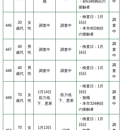
感
・府6348例目の
中
接触者
・検査日：1月
調
20
女
15日
446
調査中
調査中
査
歳代
性
・本市402例目
中
の接触者
調
40
男
・検査日：1月
447
調査中
調査中
査
歳代
性
16日
中
調
40
男
・検査日：1月
448
調査中
調査中
査
歳代
性
15日
中
・検査日：1月
1月14日
16日
調
70
女
筋力低
449
筋力低
・無職
査
歳代
性
下、悪寒
下、悪寒
・本市324例目
中
の接触者
・検査日：1月
15日
調
70
女
1月13日