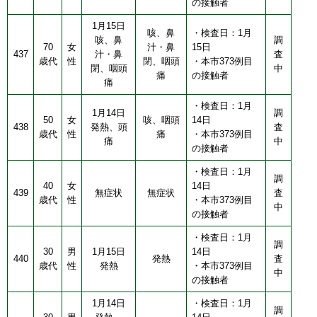
の接触者
1月15日
咳、鼻
・検査日：1月
咳、鼻
調
70
女
汁・鼻
15日
437
汁・鼻
査
歳代
性
閉、咽頭
・本市373例目
閉、咽頭
中
痛
の接触者
痛
・検査日：1月
1月14日
調
50
女
咳、咽頭
14日
438
発熱、頭
査
歳代
性
痛
・本市373例目
痛
中
の接触者
・検査日：1月
調
40
女
14日
439
無症状
無症状
査
歳代
性
・本市373例目
中
の接触者
・検査日：1月
調
30
男
1月15日
14日
440
発熱
査
歳代
性
発熱
・本市373例目
中
の接触者
1月14日
・検査日：1月
調