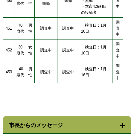
450
頭痛
・無職
査
歳代
性
頭痛
・本市426例目
中
の接触者
調
70
男
・検査日：1月
451
調査中
調査中
査
歳代
性
16日
中
調
30
女
・検査日：1月
452
調査中
調査中
査
歳代
性
16日
中
調
40
男
・検査日：1月
453
調査中
調査中
査
歳代
性
16日
中
市長からのメッセージ