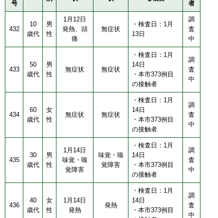
号
者
1月12日
調
10
男
・検査日：1月
432
発熱、頭
無症状
査
歳代
性
13日
痛
中
・検査日：1月
調
50
男
14日
433
無症状
無症状
査
歳代
性
・本市373例目
中
の接触者
・検査日：1月
調
60
女
14日
434
無症状
無症状
査
歳代
性
・本市373例目
中
の接触者
・検査日：1月
1月14日
調
30
男
味覚・嗅
14日
435
味覚・嗅
査
歳代
性
覚障害
・本市373例目
覚障害
中
の接触者
・検査日：1月
調
40
女
1月14日
14日
436
発熱
査
歳代
性
発熱
・本市373例目
中