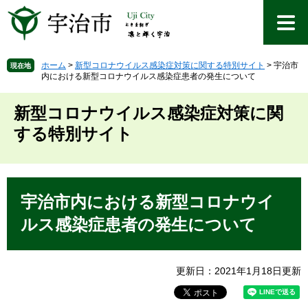
ペ
メ
ー
ニ
ジ
ュ
の
ー
先
を
ホーム
>
新型コロナウイルス感染症対策に関する特別サイト
>
宇治市
現在地
内における新型コロナウイルス感染症患者の発生について
頭
飛
で
ば
す
し
新型コロナウイルス感染症対策に関
。
て
する特別サイト
本
文
へ
本
文
宇治市内における新型コロナウイ
ルス感染症患者の発生について
更新日：2021年1月18日更新