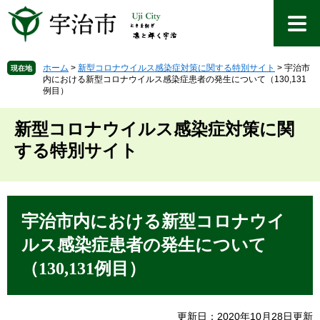
ペ
メ
ー
ニ
ジ
ュ
の
ー
先
を
ホーム
>
新型コロナウイルス感染症対策に関する特別サイト
>
宇治市
現在地
内における新型コロナウイルス感染症患者の発生について（130,131
頭
飛
例目）
で
ば
す
し
新型コロナウイルス感染症対策に関
。
て
本
する特別サイト
文
へ
本
文
宇治市内における新型コロナウイ
ルス感染症患者の発生について
（130,131例目）
更新日：2020年10月28日更新