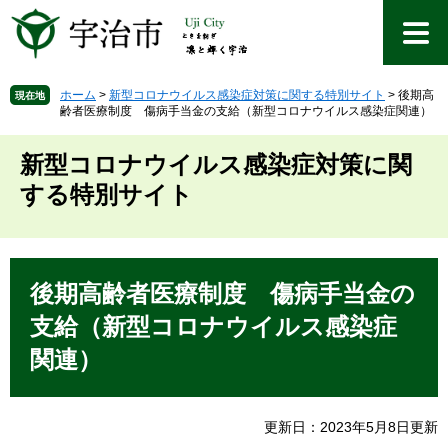
ペ
メ
ー
ニ
ジ
ュ
の
ー
先
を
ホーム
>
新型コロナウイルス感染症対策に関する特別サイト
>
後期高
現在地
齢者医療制度 傷病手当金の支給（新型コロナウイルス感染症関連）
頭
飛
で
ば
す
し
新型コロナウイルス感染症対策に関
。
て
する特別サイト
本
文
へ
本
文
後期高齢者医療制度 傷病手当金の
支給（新型コロナウイルス感染症
関連）
更新日：2023年5月8日更新