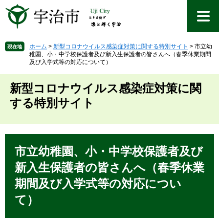
ペ
メ
ー
ニ
ジ
ュ
の
ー
先
を
ホーム
>
新型コロナウイルス感染症対策に関する特別サイト
>
市立幼
現在地
稚園、小・中学校保護者及び新入生保護者の皆さんへ（春季休業期間
頭
飛
及び入学式等の対応について）
で
ば
す
し
新型コロナウイルス感染症対策に関
。
て
本
する特別サイト
文
へ
本
文
市立幼稚園、小・中学校保護者及び
新入生保護者の皆さんへ（春季休業
期間及び入学式等の対応につい
て）