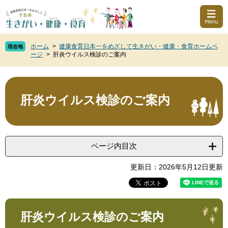
ペ
メ
このページの本文へ
ー
ニ
ジ
ュ
の
ー
ホーム
>
健康食育日本一をめざして生きがい・健康・食育ホームペ
先
を
現在地
ージ
>
肝炎ウイルス検診のご案内
頭
飛
で
ば
本
す
し
文
。
て
肝炎ウイルス検診のご案内
本
文
へ
ページ内目次
更新日：2026年5月12日更新
肝炎ウイルス検診のご案内