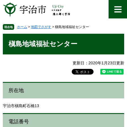
ペ
メ
ー
ニ
ジ
ュ
の
ー
先
を
ホーム
>
地図でさがす
>
槇島地域福祉センター
現在地
頭
飛
本
で
ば
文
槇島地域福祉センター
す
し
。
て
本
文
更新日：2020年1月23日更新
へ
所在地
宇治市槇島町石橋13
電話番号