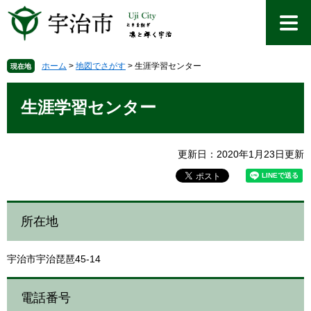
ペ
メ
ー
ニ
ジ
ュ
の
ー
先
を
ホーム
>
地図でさがす
>
生涯学習センター
現在地
頭
飛
本
で
ば
文
生涯学習センター
す
し
。
て
本
文
更新日：2020年1月23日更新
へ
所在地
宇治市宇治琵琶45-14
電話番号