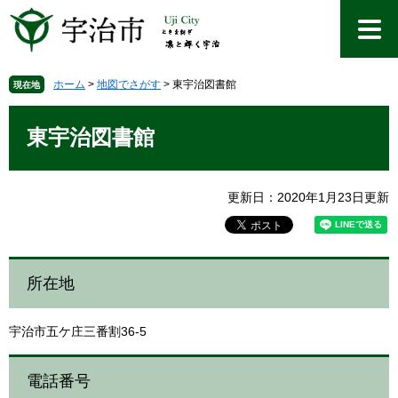
ペ
メ
ー
ニ
ジ
ュ
の
ー
先
を
ホーム
>
地図でさがす
>
東宇治図書館
現在地
頭
飛
本
で
ば
文
東宇治図書館
す
し
。
て
本
文
更新日：2020年1月23日更新
へ
所在地
宇治市五ケ庄三番割36-5
電話番号