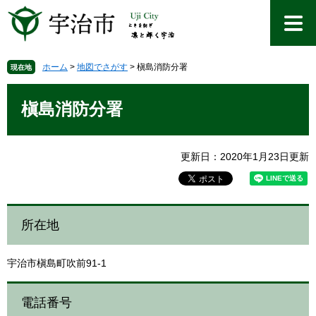
ペ
メ
ー
ニ
ジ
ュ
の
ー
先
を
ホーム
>
地図でさがす
>
槇島消防分署
現在地
頭
飛
本
で
ば
文
槇島消防分署
す
し
。
て
本
文
更新日：2020年1月23日更新
へ
所在地
宇治市槇島町吹前91-1
電話番号