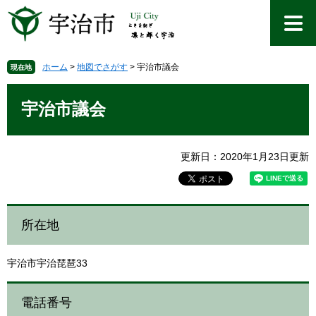
ペ
メ
ー
ニ
ジ
ュ
の
ー
先
を
ホーム
>
地図でさがす
>
宇治市議会
現在地
頭
飛
本
で
ば
文
宇治市議会
す
し
。
て
本
文
更新日：2020年1月23日更新
へ
所在地
宇治市宇治琵琶33
電話番号