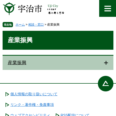
ペ
メ
ー
ニ
ジ
ュ
の
ー
先
を
ホーム
>
相談・窓口
>
産業振興
現在地
頭
飛
本
で
ば
文
産業振興
す
し
。
て
本
文
産業振興
へ
個人情報の取り扱いについて
リンク・著作権・免責事項
ウェブアクセシビリティ
RSS配信について