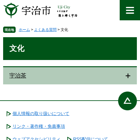
ペ
メ
ー
ニ
ジ
ュ
の
ー
先
を
ホーム
>
よくある質問
>
文化
現在地
頭
飛
本
で
ば
文
文化
す
し
。
て
本
文
宇治茶
へ
個人情報の取り扱いについて
リンク・著作権・免責事項
ウェブアクセシビリティ
RSS配信について