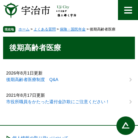
ペ
メ
ー
ニ
ジ
ュ
の
ー
先
を
ホーム
>
よくある質問
>
保険・国民年金
>
後期高齢者医療
現在地
頭
飛
本
で
ば
文
後期高齢者医療
す
し
。
て
本
文
2026年8月1日更新
へ
後期高齢者医療制度 Q&A
2021年8月17日更新
市役所職員をかたった還付金詐欺にご注意ください！