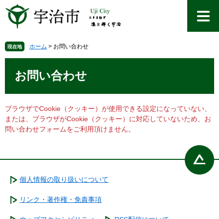
ペ
メ
ー
ニ
ジ
ュ
の
ー
先
を
ホーム
>
お問い合わせ
現在地
頭
飛
本
で
ば
文
お問い合わせ
す
し
。
て
本
文
ブラウザでCookie（クッキー）が使用できる設定になっていない、
へ
または、ブラウザがCookie（クッキー）に対応していないため、お
問い合わせフォームをご利用頂けません。
個人情報の取り扱いについて
リンク・著作権・免責事項