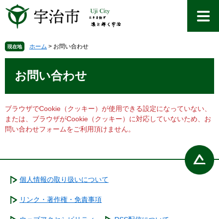
ペ
メ
ー
ニ
ジ
ュ
の
ー
先
を
ホーム
>
お問い合わせ
現在地
頭
飛
本
で
ば
文
お問い合わせ
す
し
。
て
本
文
ブラウザでCookie（クッキー）が使用できる設定になっていない、
へ
または、ブラウザがCookie（クッキー）に対応していないため、お
問い合わせフォームをご利用頂けません。
個人情報の取り扱いについて
リンク・著作権・免責事項