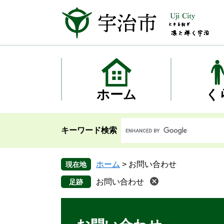
ペ
メ
ー
ニ
ジ
ュ
の
ー
先
を
頭
飛
で
ば
す
し
ホーム
く
。
て
本
文
キーワード検索
へ
ホーム
>
お問い合わせ
現在地
お問い合わせ
本
文