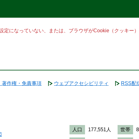
る設定になっていない、または、ブラウザがCookie（クッキ
・著作権・免責事項
ウェブアクセシビリティ
RSS配
人口
177,551人
世帯
図