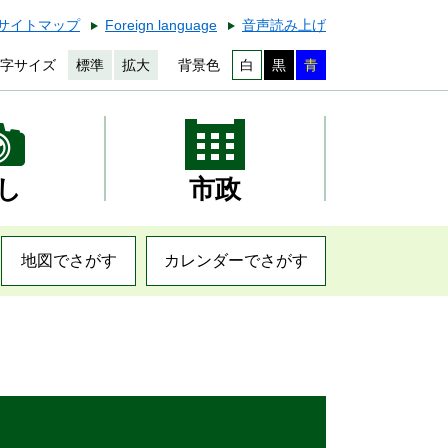
サイトマップ
Foreign language
音声読み上げ
字サイズ
標準
拡大
背景色
白
黒
青
し
市政
地図でさがす
カレンダーでさがす