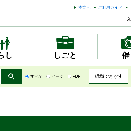
本文へ
ご利用ガイド
文
らし
しごと
催
組織でさがす
すべて
ページ
PDF