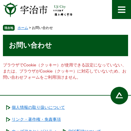
ペ
メ
ー
ニ
ジ
ュ
の
ー
先
を
ホーム
>
お問い合わせ
現在地
頭
飛
本
で
ば
文
お問い合わせ
す
し
。
て
本
文
ブラウザでCookie（クッキー）が使用できる設定になっていない、
へ
または、ブラウザがCookie（クッキー）に対応していないため、お
問い合わせフォームをご利用頂けません。
個人情報の取り扱いについて
リンク・著作権・免責事項