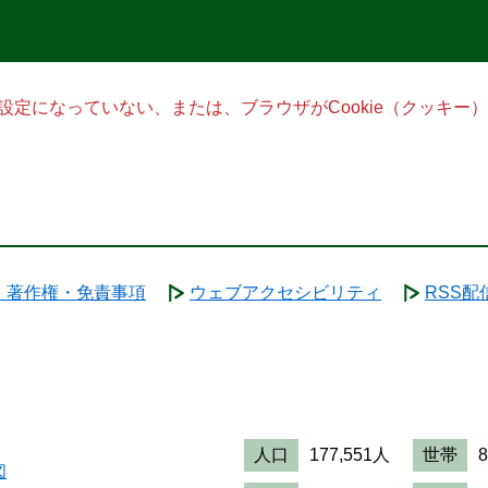
る設定になっていない、または、ブラウザがCookie（クッキ
・著作権・免責事項
ウェブアクセシビリティ
RSS配
人口
177,551人
世帯
図