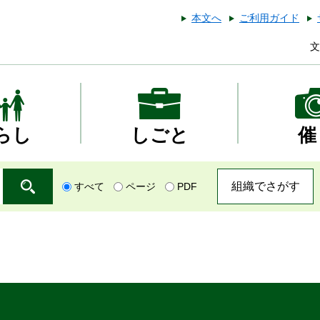
本文へ
ご利用ガイド
文
らし
しごと
催
組織でさがす
すべて
ページ
PDF