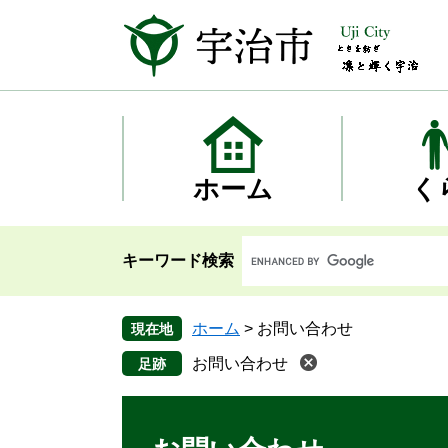
ペ
メ
ー
ニ
ジ
ュ
の
ー
先
を
頭
飛
で
ば
す
し
ホーム
く
。
て
本
文
キーワード検索
へ
ホーム
>
お問い合わせ
現在地
お問い合わせ
本
文