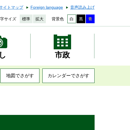
サイトマップ
Foreign language
音声読み上げ
字サイズ
標準
拡大
背景色
白
黒
青
し
市政
地図でさがす
カレンダーでさがす