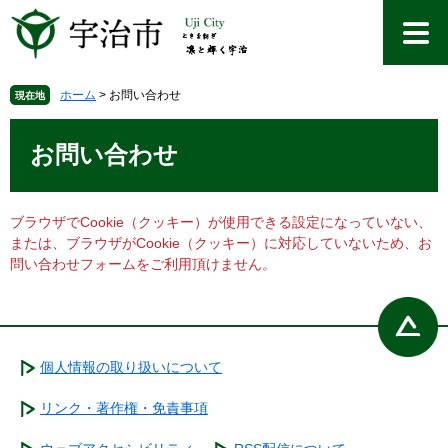
ペ
メ
ー
ニ
ジ
ュ
の
ー
先
を
ホーム
>
お問い合わせ
現在地
頭
飛
本
で
ば
文
お問い合わせ
す
し
。
て
本
文
ブラウザでCookie（クッキー）が使用できる設定になっていない、
へ
または、ブラウザがCookie（クッキー）に対応していないため、お
問い合わせフォームをご利用頂けません。
個人情報の取り扱いについて
リンク・著作権・免責事項