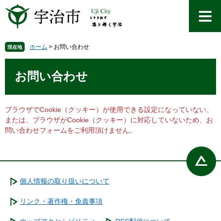
ペ
メ
ー
ニ
ジ
ュ
の
ー
先
を
ホーム
>
お問い合わせ
現在地
頭
飛
本
で
ば
文
お問い合わせ
す
し
。
て
本
文
ブラウザでCookie（クッキー）が使用できる設定になっていない、
へ
または、ブラウザがCookie（クッキー）に対応していないため、お
問い合わせフォームをご利用頂けません。
個人情報の取り扱いについて
リンク・著作権・免責事項