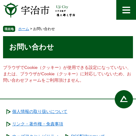
ペ
メ
ー
ニ
ジ
ュ
の
ー
先
を
ホーム
>
お問い合わせ
現在地
頭
飛
本
で
ば
文
お問い合わせ
す
し
。
て
本
文
ブラウザでCookie（クッキー）が使用できる設定になっていない、
へ
または、ブラウザがCookie（クッキー）に対応していないため、お
問い合わせフォームをご利用頂けません。
個人情報の取り扱いについて
リンク・著作権・免責事項